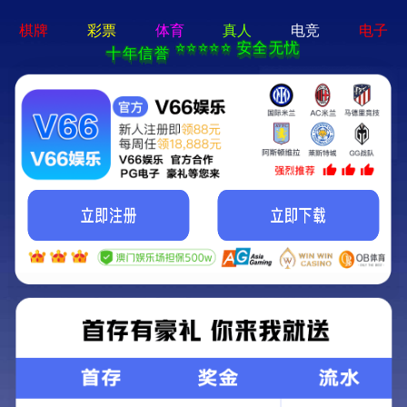
咨询热线：
0512-62512578
-->
澳门新京葡萄城威尼斯-通用免费下载
主营业务
MAIN BUSINESS
固定式客舱喷淋系统
分布式客舱喷淋系统
其他公共交通安防产品